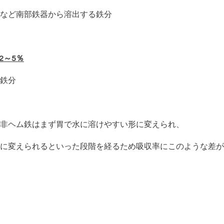
など南部鉄器から溶出する鉄分
2～5％
鉄分
非ヘム鉄はまず胃で水に溶けやすい形に変えられ、
に変えられるといった段階を経るため吸収率にこのような差が