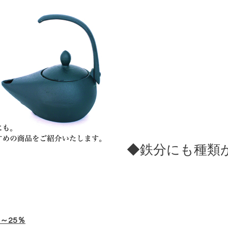
◆鉄分にも種類
～25％