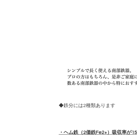
◆鉄分には2種類あります
・ヘム鉄（2価鉄Fe2+）吸収率が15